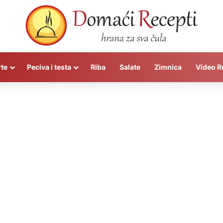
rte
Peciva i testa
Riba
Salate
Zimnica
Video R