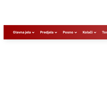
Glavna jela
Predjela
Posno
Kolači
To