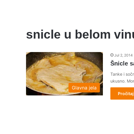
snicle u belom vin
Jul 2, 2014
Šnicle 
Tanke i soč
ukusno. Mor
Glavna jela
Pročitaj