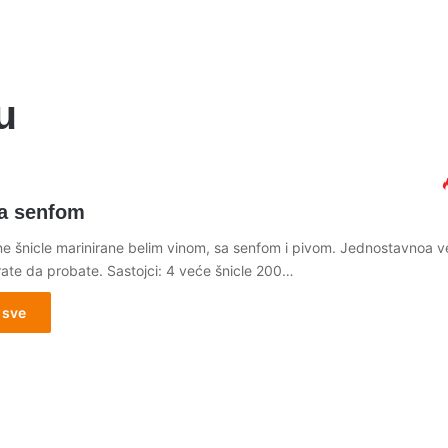
u
sa senfom
ne šnicle marinirane belim vinom, sa senfom i pivom. Jednostavnoa 
ate da probate. Sastojci: 4 veće šnicle 200…
 sve