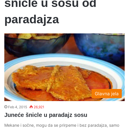
snicle u sosu od
paradajza
Glavna jela
Feb 4, 2015
26,921
Juneće šnicle u paradajz sosu
Mekane i sočne, mogu da se prirpeme i bez paradajza, samo