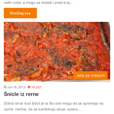
naliti vode, a mogu se dodati i pred kraj…
Pročitaj sve
Jela sa mesom
Jun 18, 2013
14,252
Šnicle iz rerne
Dobra stvar kod šnicli je ta što one mogu da se spremaju na
razne načine, da se kombinuju ukusi, sosevi…