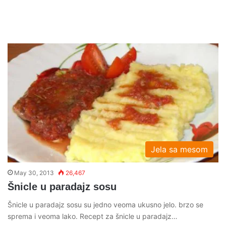
Jela sa mesom
May 30, 2013
26,467
Šnicle u paradajz sosu
Šnicle u paradajz sosu su jedno veoma ukusno jelo. brzo se
sprema i veoma lako. Recept za šnicle u paradajz…