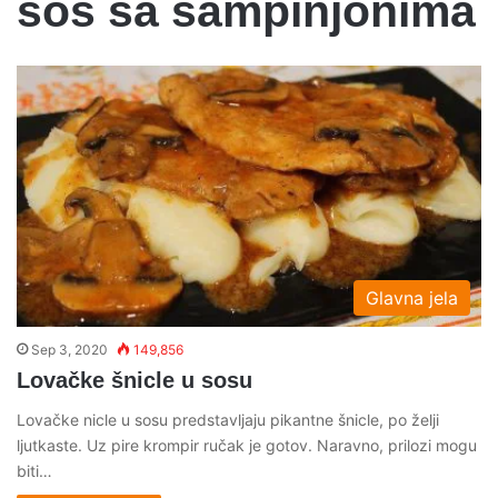
sos sa sampinjonima
Glavna jela
Sep 3, 2020
149,856
Lovačke šnicle u sosu
Lovačke nicle u sosu predstavljaju pikantne šnicle, po želji
ljutkaste. Uz pire krompir ručak je gotov. Naravno, prilozi mogu
biti…