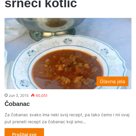
srneci kotlic
Glavna jela
Jun 3, 2015
40,051
Čobanac
Za čobanac svako ima neki svoj recept, pa tako ćemo i mi ovaj
put preneti recept za čobanac koji smo…
Pročitaj sve