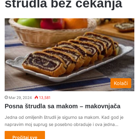
strudla bez cekanja
Kolači
Mar 29, 2024
13,581
Posna štrudla sa makom – makovnjača
Jedna od omiljenih štrudli je sigurno sa makom. Kad god je
napravim moj suprug se posebno obraduje i ova jedna…
Pročitaj sve