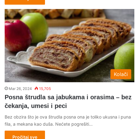
Kolači
Mar 26, 2024
15,705
Posna štrudla sa jabukama i orasima – bez
čekanja, umesi i peci
Bez obzira što je ova štrudla posna ona je toliko ukusna i puna
fila, a mekana kao duša. Nećete pogrešiti…
Pročitaj sve