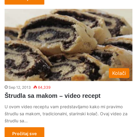
Kolači
Sep 12, 2013
64,339
Štrudla sa makom – video recept
U ovom video receptu vam predstavljamo kako mi pravimo
štrudlu sa makom, tradicionalni, starinski kolač. Ovaj video za
štrudlu sa…
Pročitaj sve