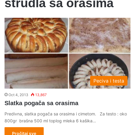
strudla sa orasima
Peciva i testa
Oct 4, 2013
13,867
Slatka pogača sa orasima
Predivna, slatka pogača sa orasima i cimetom. Za testo : oko
800gr brašna 500 ml toplog mleka 6 kašika…
Pročitaj sve