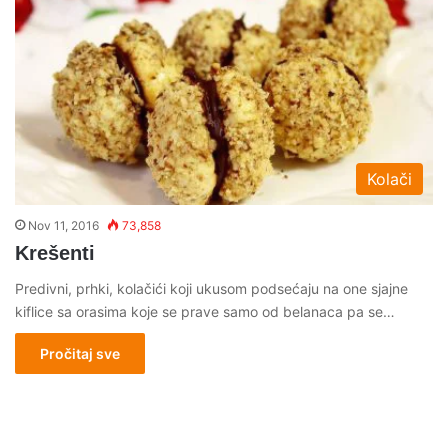
Kolači
Nov 11, 2016
73,858
Krešenti
Predivni, prhki, kolačići koji ukusom podsećaju na one sjajne
kiflice sa orasima koje se prave samo od belanaca pa se…
Pročitaj sve