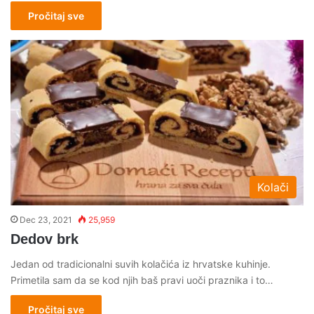
Pročitaj sve
Kolači
Dec 23, 2021
25,959
Dedov brk
Jedan od tradicionalni suvih kolačića iz hrvatske kuhinje.
Primetila sam da se kod njih baš pravi uoči praznika i to…
Pročitaj sve