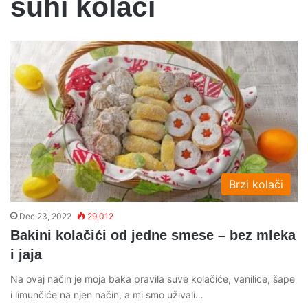
suhi kolaci
Brzi kolači
Dec 23, 2022
29,012
Bakini kolačići od jedne smese – bez mleka
i jaja
Na ovaj način je moja baka pravila suve kolačiće, vanilice, šape
i limunčiće na njen način, a mi smo uživali…