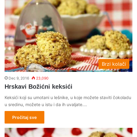
Brzi kolači
Dec 9, 2016
23,090
Hrskavi Božićni keksići
Keksići koji su umotani u lešnike, u koje možete staviti čokoladu
u sredinu, možete u istu i da ih uvaljate.…
Pročitaj sve