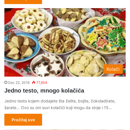
Kolači
Dec 22, 2016
77,654
Jedno testo, mnogo kolačića
Jedno testo kojem dodajete šta želite, bojite, čokoladirate,
šarate… Ovo su oni suvi kolačići koji mogu da stoje i 15…
Pročitaj sve