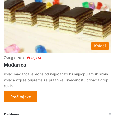
Kolači
Aug 4, 2014
78,334
Mađarica
Kolač mađarica je jedna od najpoznatijih i najpopularnijih sitnih
kolača koji se priprema za praznike i svečanosti. pripada grupi
suvih…
Pročitaj sve
Reklame