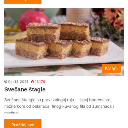
Kolači
Oct 15, 2025
16,176
Svečane štagle
Svečane štangle su pravi zalogaj raja — spoj bademaste,
nežne kore od belanaca, finog kuvanog fila od žumanaca i
mlečne…
Pročitaj sve