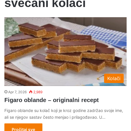
svečani kolači
Kolači
Apr 7, 2026
2,989
Figaro oblande – originalni recept
Figaro oblande su kolač koji je kroz godine zadržao svoje ime,
ali se njegov sastav često menjao i prilagođavao. U…
Pročitaj sve