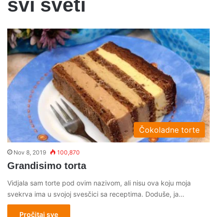
svi sveti
Čokoladne torte
Nov 8, 2019
100,870
Grandisimo torta
Vidjala sam torte pod ovim nazivom, ali nisu ova koju moja
svekrva ima u svojoj svesčici sa receptima. Doduše, ja…
Pročitaj sve