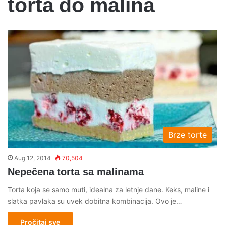
torta do malina
Brze torte
Aug 12, 2014
70,504
Nepečena torta sa malinama
Torta koja se samo muti, idealna za letnje dane. Keks, maline i
slatka pavlaka su uvek dobitna kombinacija. Ovo je…
Pročitaj sve