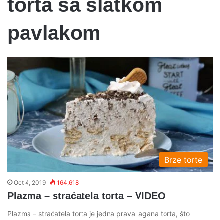
torta sa slatkom
pavlakom
Brze torte
Oct 4, 2019
164,618
Plazma – straćatela torta – VIDEO
Plazma – straćatela torta je jedna prava lagana torta, što