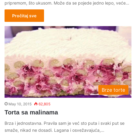
pripremom, što ukusom. Može da se pojede jedno lepo, veće…
Pročitaj sve
Brze torte
May 10, 2015
62,805
Torta sa malinama
Brza i jednostavna. Pravila sam je već sto puta i svaki put se
smaže, nikad ne dosadi. Lagana i osvežavajuća,…