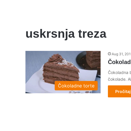
uskrsnja treza
Aug 31, 201
Čokolad
Čokoladna b
čokolade. A
Čokoladne torte
Pročitaj