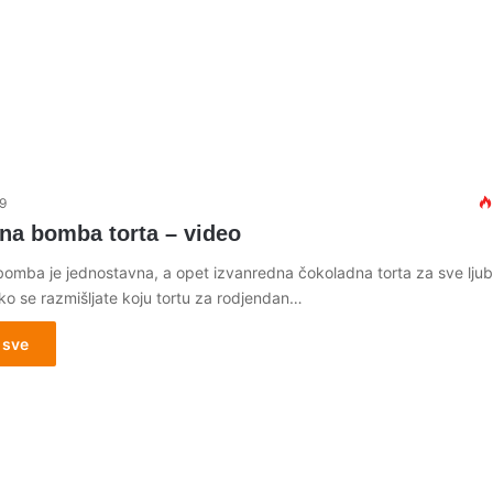
9
na bomba torta – video
omba je jednostavna, a opet izvanredna čokoladna torta za sve ljubi
ko se razmišljate koju tortu za rodjendan…
 sve