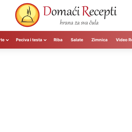
rte
Peciva i testa
Riba
Salate
Zimnica
Video R