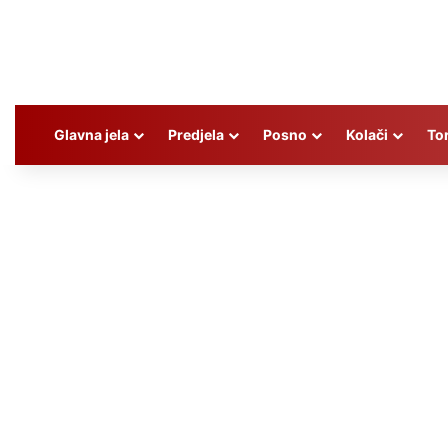
Glavna jela
Predjela
Posno
Kolači
To