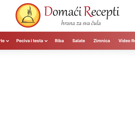
rte
Peciva i testa
Riba
Salate
Zimnica
Video R