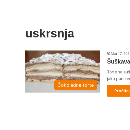
uskrsnja
Mar 17, 201
Šuškava 
Torte sa su
jako puno 
Čokoladne torte
Pročitaj