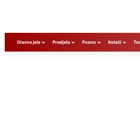
Glavna jela
Predjela
Posno
Kolači
To