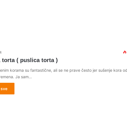
4
torta ( puslica torta )
šenim korama su fantastične, ali se ne prave često jer sušenje kora 
vremena. Ja sam…
 sve