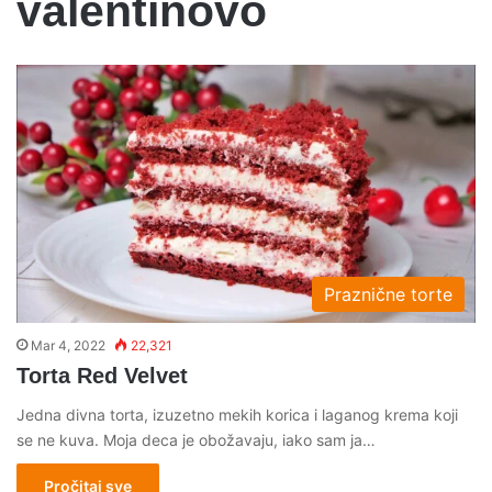
valentinovo
Praznične torte
Mar 4, 2022
22,321
Torta Red Velvet
Jedna divna torta, izuzetno mekih korica i laganog krema koji
se ne kuva. Moja deca je obožavaju, iako sam ja…
Pročitaj sve