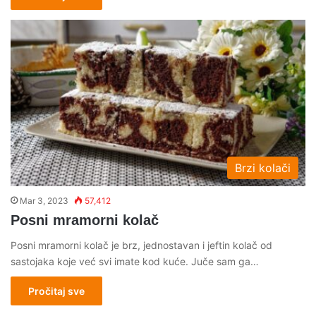
Brzi kolači
Mar 3, 2023
57,412
Posni mramorni kolač
Posni mramorni kolač je brz, jednostavan i jeftin kolač od
sastojaka koje već svi imate kod kuće. Juče sam ga…
Pročitaj sve