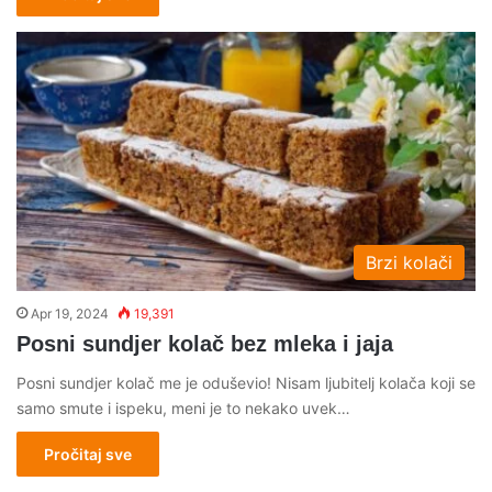
Brzi kolači
Apr 19, 2024
19,391
Posni sundjer kolač bez mleka i jaja
Posni sundjer kolač me je oduševio! Nisam ljubitelj kolača koji se
samo smute i ispeku, meni je to nekako uvek…
Pročitaj sve