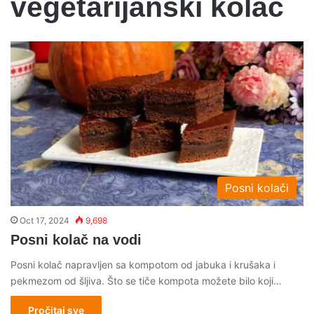
vegetarijanski kolac
Posni kolači
Oct 17, 2024
9,698
Posni kolač na vodi
Posni kolač napravljen sa kompotom od jabuka i krušaka i
pekmezom od šljiva. Što se tiče kompota možete bilo koji…
Pročitaj sve