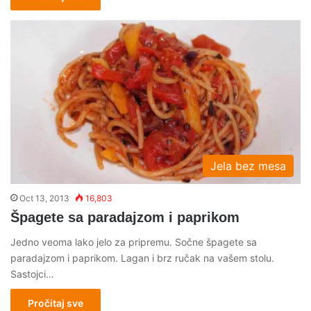
Jela bez mesa
Oct 13, 2013
16,803
Špagete sa paradajzom i paprikom
Jedno veoma lako jelo za pripremu. Sočne špagete sa
paradajzom i paprikom. Lagan i brz ručak na vašem stolu.
Sastojci…
Pročitaj sve