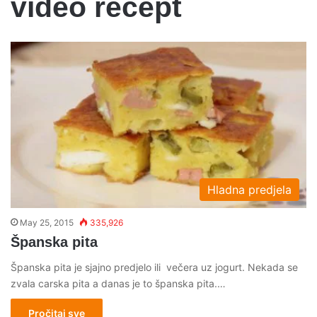
video recept
Hladna predjela
May 25, 2015
335,926
Španska pita
Španska pita je sjajno predjelo ili večera uz jogurt. Nekada se
zvala carska pita a danas je to španska pita.…
Pročitaj sve