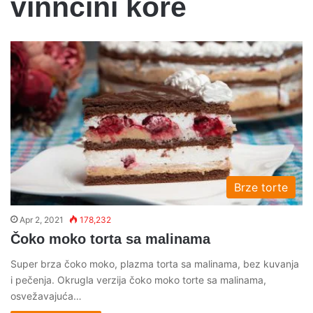
vinncini kore
Brze torte
Apr 2, 2021
178,232
Čoko moko torta sa malinama
Super brza čoko moko, plazma torta sa malinama, bez kuvanja
i pečenja. Okrugla verzija čoko moko torte sa malinama,
osvežavajuća…