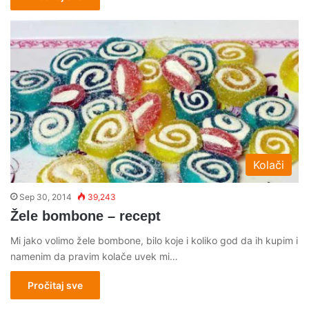
Kolači
Sep 30, 2014
39,243
Žele bombone – recept
Mi jako volimo žele bombone, bilo koje i koliko god da ih kupim i
namenim da pravim kolače uvek mi…
Pročitaj sve