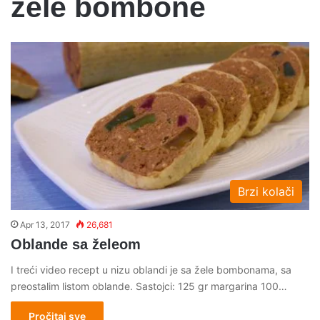
zele bombone
Brzi kolači
Apr 13, 2017
26,681
Oblande sa želeom
I treći video recept u nizu oblandi je sa žele bombonama, sa
preostalim listom oblande. Sastojci: 125 gr margarina 100…
Pročitaj sve