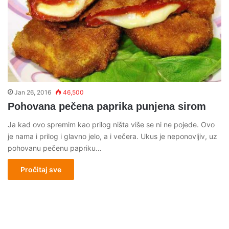
Jan 26, 2016
46,500
Pohovana pečena paprika punjena sirom
Ja kad ovo spremim kao prilog ništa više se ni ne pojede. Ovo
je nama i prilog i glavno jelo, a i večera. Ukus je neponovljiv, uz
pohovanu pečenu papriku…
Pročitaj sve