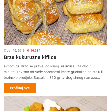
Jan 16, 2016
36,934
Brze kukuruzne kiflice
avnom tu. Brzo se prave, odličnog su ukusa i za oko 30
minuta, zavisno od vaše spretnosti imate grickalice na stolu ili
brzinsko predjelo. Sastojci : 350 gr tvrdog sirnog namaza…
Pročitaj sve