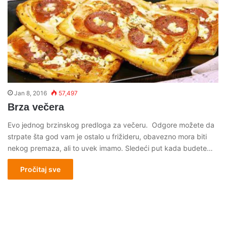
Jan 8, 2016
57,497
Brza večera
Evo jednog brzinskog predloga za večeru. Odgore možete da
strpate šta god vam je ostalo u frižideru, obavezno mora biti
nekog premaza, ali to uvek imamo. Sledeći put kada budete…
Pročitaj sve