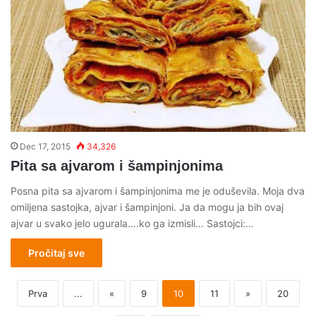
Dec 17, 2015
34,326
Pita sa ajvarom i šampinjonima
Posna pita sa ajvarom i šampinjonima me je oduševila. Moja dva
omiljena sastojka, ajvar i šampinjoni. Ja da mogu ja bih ovaj
ajvar u svako jelo ugurala….ko ga izmisli… Sastojci:…
Pročitaj sve
Prva
...
«
9
10
11
»
20