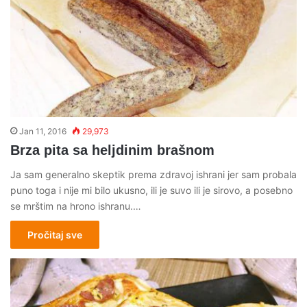
Jan 11, 2016
29,973
Brza pita sa heljdinim brašnom
Ja sam generalno skeptik prema zdravoj ishrani jer sam probala
puno toga i nije mi bilo ukusno, ili je suvo ili je sirovo, a posebno
se mrštim na hrono ishranu.…
Pročitaj sve