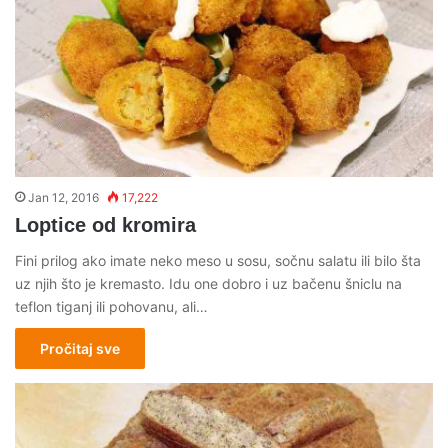
Jan 12, 2016
17,222
Loptice od kromira
Fini prilog ako imate neko meso u sosu, sočnu salatu ili bilo šta
uz njih što je kremasto. Idu one dobro i uz bačenu šniclu na
teflon tiganj ili pohovanu, ali…
Pročitaj sve