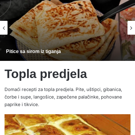
Pitice sa sirom iz tiganja
Topla predjela
Domaći recepti za topla predjela. Pite, uštipci, gibanica,
čorbe i supe, langošice, zapečene palačinke, pohovane
paprike i tikvice.