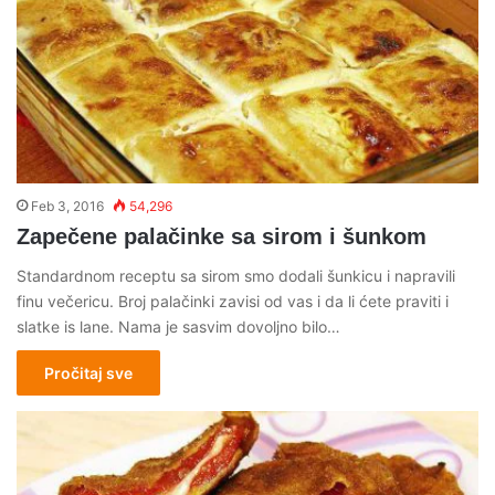
Feb 3, 2016
54,296
Zapečene palačinke sa sirom i šunkom
Standardnom receptu sa sirom smo dodali šunkicu i napravili
finu večericu. Broj palačinki zavisi od vas i da li ćete praviti i
slatke is lane. Nama je sasvim dovoljno bilo…
Pročitaj sve