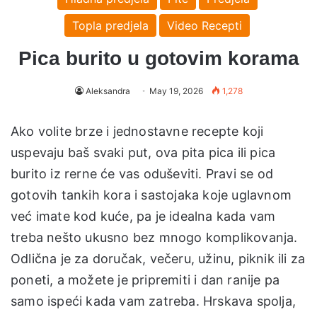
Topla predjela
Video Recepti
Pica burito u gotovim korama
Aleksandra
May 19, 2026
1,278
Ako volite brze i jednostavne recepte koji
uspevaju baš svaki put, ova pita pica ili pica
burito iz rerne će vas oduševiti. Pravi se od
gotovih tankih kora i sastojaka koje uglavnom
već imate kod kuće, pa je idealna kada vam
treba nešto ukusno bez mnogo komplikovanja.
Odlična je za doručak, večeru, užinu, piknik ili za
poneti, a možete je pripremiti i dan ranije pa
samo ispeći kada vam zatreba. Hrskava spolja,