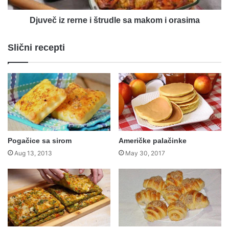
orasima
Djuveč iz rerne i štrudle sa makom i orasima
Slični recepti
Pogačice sa sirom
Američke palačinke
Aug 13, 2013
May 30, 2017