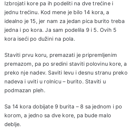
Izbrojati kore pa ih podeliti na dve trećine i
jednu trećinu. Kod mene je bilo 14 kora, a
idealno je 15, jer nam za jedan pica burito treba
jedna i po kora. Ja sam podelila 9 i 5. Ovih 5
kora iseći po dužini na pola.
Staviti prvu koru, premazati je pripremljenim
premazom, pa po sredini staviti polovinu kore, a
preko nje nadev. Saviti levu i desnu stranu preko
nadeva i uviti u rolnicu – burito. Staviti u
podmazan pleh.
Sa 14 kora dobijate 9 burita – 8 sa jednom i po
korom, a jedno sa dve kore, pa bude malo
deblje.