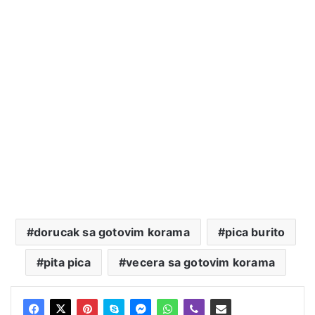
dorucak sa gotovim korama
pica burito
pita pica
vecera sa gotovim korama