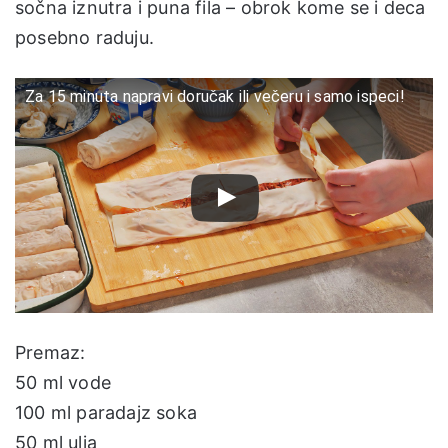
sočna iznutra i puna fila – obrok kome se i deca
posebno raduju.
Za 15 minuta napravi doručak ili večeru i samo ispeci!
Premaz:
50 ml vode
100 ml paradajz soka
50 ml ulja