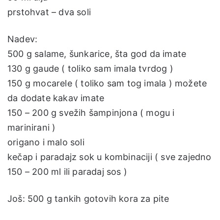
prstohvat – dva soli
Nadev:
500 g salame, šunkarice, šta god da imate
130 g gaude ( toliko sam imala tvrdog )
150 g mocarele ( toliko sam tog imala ) možete
da dodate kakav imate
150 – 200 g svežih šampinjona ( mogu i
marinirani )
origano i malo soli
kečap i paradajz sok u kombinaciji ( sve zajedno
150 – 200 ml ili paradaj sos )
Još: 500 g tankih gotovih kora za pite