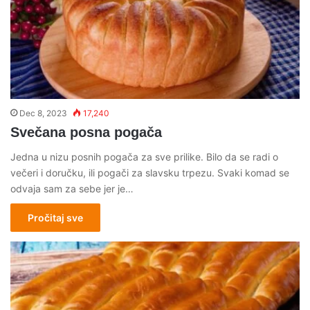
Dec 8, 2023
17,240
Svečana posna pogača
Jedna u nizu posnih pogača za sve prilike. Bilo da se radi o
večeri i doručku, ili pogači za slavsku trpezu. Svaki komad se
odvaja sam za sebe jer je…
Pročitaj sve