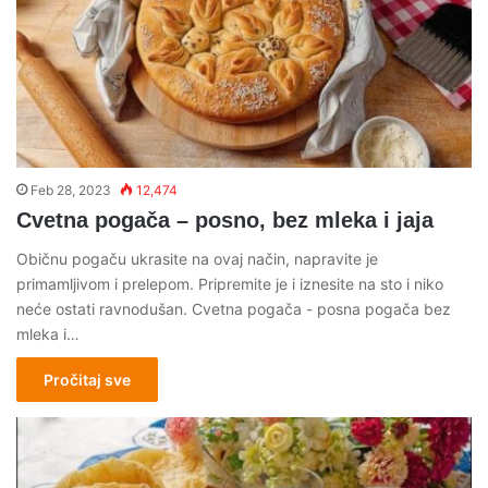
Feb 28, 2023
12,474
Cvetna pogača – posno, bez mleka i jaja
Običnu pogaču ukrasite na ovaj način, napravite je
primamljivom i prelepom. Pripremite je i iznesite na sto i niko
neće ostati ravnodušan. Cvetna pogača - posna pogača bez
mleka i…
Pročitaj sve