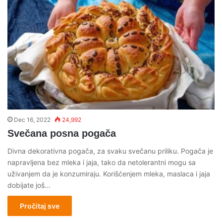
Dec 16, 2022
24,992
Svečana posna pogača
Divna dekorativna pogača, za svaku svečanu priliku. Pogača je
napravljena bez mleka i jaja, tako da netolerantni mogu sa
uživanjem da je konzumiraju. Korišćenjem mleka, maslaca i jaja
dobijate još…
Pročitaj sve