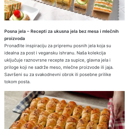
Posna jela – Recepti za ukusna jela bez mesa i mlečnih
proizvoda
Pronađite inspiraciju za pripremu posnih jela koja su
idealna za post i vegansku ishranu. Naša kolekcija
uključuje raznovrsne recepte za supice, glavna jela i
priloge koji ne sadrže meso, mlečne proizvode ili jaja.
Savršeni su za svakodnevni obrok ili posebne prilike
tokom posta.