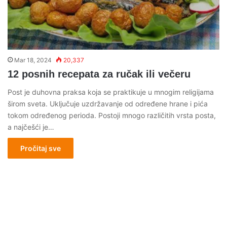
Mar 18, 2024
20,337
12 posnih recepata za ručak ili večeru
Post je duhovna praksa koja se praktikuje u mnogim religijama
širom sveta. Uključuje uzdržavanje od određene hrane i pića
tokom određenog perioda. Postoji mnogo različitih vrsta posta,
a najčešći je…
Pročitaj sve