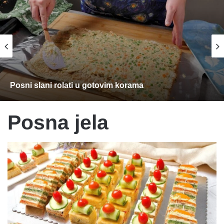
Posni slani rolati u gotovim korama
Posna jela