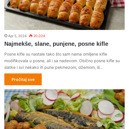
Apr 5, 2024
20,024
Najmekše, slane, punjene, posne kifle
Posne kifle su nastale tako što sam nama omiljene kifle
modifikovala u posne, ali i sa nadevom. Obično posne kifle su
slatke i svi nekako ih pune pekmezom, džemom, ili…
Pročitaj sve