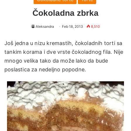
Čokoladna zbrka
Aleksandra
Feb 18, 2013
8,510
Još jedna u nizu kremastih, čokoladnih torti sa
tankim korama i dve vrste čokoladnog fila. Nije
mnogo velika tako da može lako da bude
poslastica za nedeljno popodne.