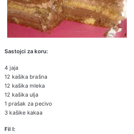
Sastojci za koru:
4 jaja
12 kašika brašna
12 kašika mleka
12 kašika ulja
1 prašak za pecivo
3 kašike kakaa
Fil I: