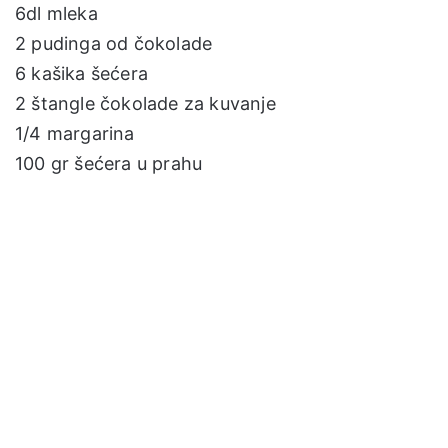
6dl mleka
2 pudinga od čokolade
6 kašika šećera
2 štangle čokolade za kuvanje
1/4 margarina
100 gr šećera u prahu