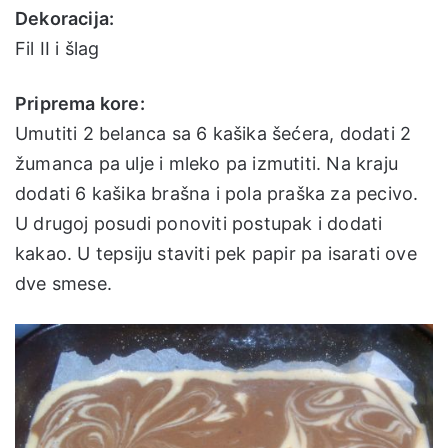
Dekoracija:
Fil II i šlag
Priprema kore:
Umutiti 2 belanca sa 6 kašika šećera, dodati 2
žumanca pa ulje i mleko pa izmutiti. Na kraju
dodati 6 kašika brašna i pola praška za pecivo.
U drugoj posudi ponoviti postupak i dodati
kakao. U tepsiju staviti pek papir pa isarati ove
dve smese.