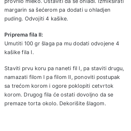
provrilo mleko. Ostaviti da se ohladi. Izmiksirati
margarin sa šećerom pa dodati u ohladjen
puding. Odvojiti 4 kašike.
Priprema fila II:
Umutiti 100 gr šlaga pa mu dodati odvojene 4
kašike fila I.
Staviti prvu koru pa naneti fil I, pa staviti drugu,
namazati filom I pa filom II, ponoviti postupak
sa trećom korom i ogore poklopiti cetvrtok
korom. Drugog fila će ostati dovoljno da se
premaze torta okolo. Dekorišite šlagom.