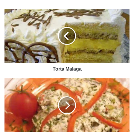
Torta
Malaga
Torta Malaga
Šampinjoni
punjeni
feta
sirom