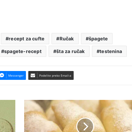
recept za cufte
Ručak
špagete
spagete-recept
šta za ručak
testenina
Messenger
Podelite preko Email-a
Posne
slatke
kifle