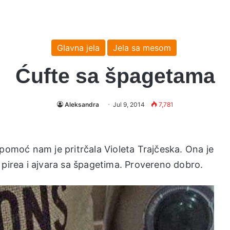
Glavna jela
Jela sa mesom
Ćufte sa špagetama
Aleksandra
Jul 9, 2014
7,781
 pomoć nam je pritrčala Violeta Trajčeska. Ona je
 pirea i ajvara sa špagetima. Provereno dobro.