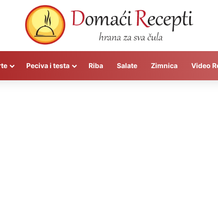
rte
Peciva i testa
Riba
Salate
Zimnica
Video R