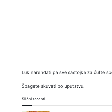
Luk narendati pa sve sastojke za ćufte spo
Špagete skuvati po uputstvu.
Slični recepti