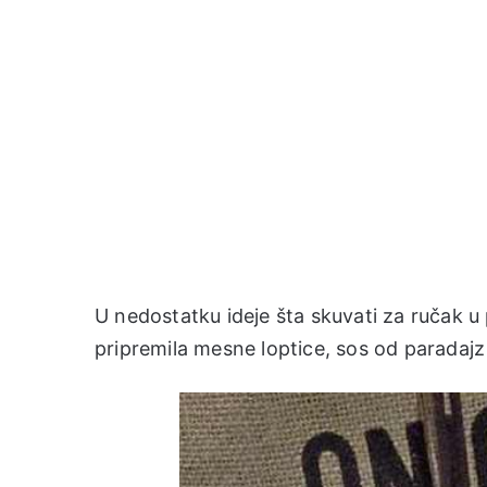
U nedostatku ideje šta skuvati za ručak u
pripremila mesne loptice, sos od paradajz