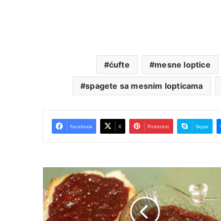
ćufte
mesne loptice
spagete sa mesnim lopticama
Facebook
X
Pinterest
Skype
Pekmez
od
šljiva
i
krušaka