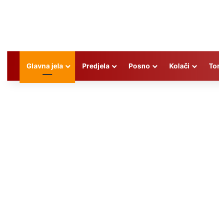
Glavna jela
Predjela
Posno
Kolači
To