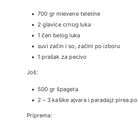
700 gr mlevene teletine
2 glavice crnog luka
1 čen belog luka
suvi začin i so, začini po izboru
1 prašak za pecivo
Još:
500 gr špageta
2 – 3 kašike ajvara i paradajz pirea po 
Priprema: