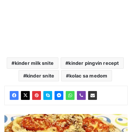
kinder milk snite
kinder pingvin recept
kinder snite
kolac sa medom
Posna
pica