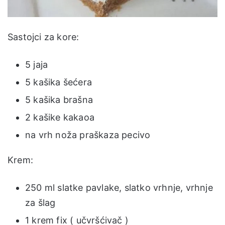
Sastojci za kore:
5 jaja
5 kašika šećera
5 kašika brašna
2 kašike kakaoa
na vrh noža praškaza pecivo
Krem:
250 ml slatke pavlake, slatko vrhnje, vrhnje
za šlag
1 krem fix ( učvršćivač )