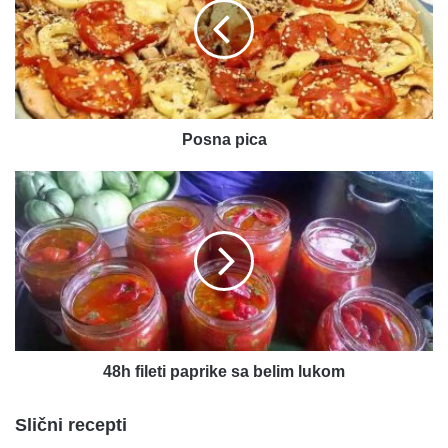
Posna pica
48h
fileti
paprike
sa
belim
lukom
48h fileti paprike sa belim lukom
Slični recepti