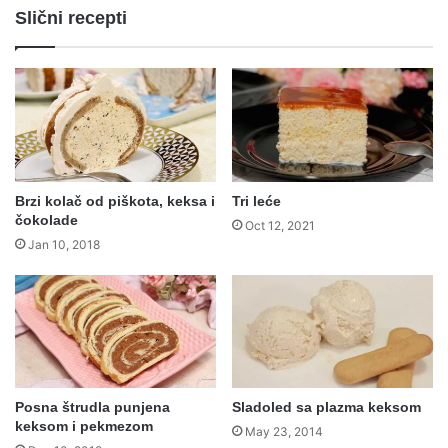
Slični recepti
Brzi kolač od piškota, keksa i
Tri leće
čokolade
Oct 12, 2021
Jan 10, 2018
Posna štrudla punjena
Sladoled sa plazma keksom
keksom i pekmezom
May 23, 2014