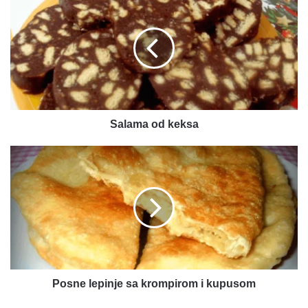
od
keksa
Salama od keksa
Posne
lepinje
sa
krompirom
i
kupusom
Posne lepinje sa krompirom i kupusom