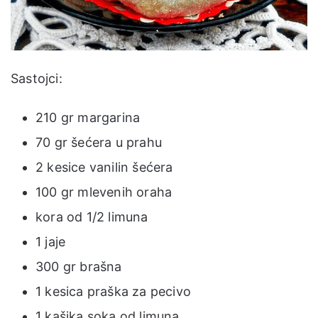
Sastojci:
210 gr margarina
70 gr šećera u prahu
2 kesice vanilin šećera
100 gr mlevenih oraha
kora od 1/2 limuna
1 jaje
300 gr brašna
1 kesica praška za pecivo
1 kašika soka od limuna