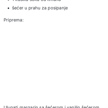
šećer u prahu za posipanje
Priprema:
Ulupati margarin sa šećerom i vanilin šećerom