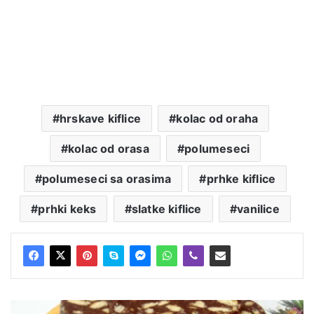
hrskave kiflice
kolac od oraha
kolac od orasa
polumeseci
polumeseci sa orasima
prhke kiflice
prhki keks
slatke kiflice
vanilice
Salama