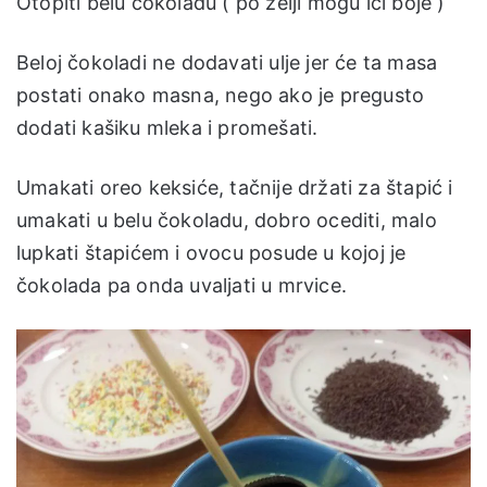
Otopiti belu čokoladu ( po želji mogu ići boje )
Beloj čokoladi ne dodavati ulje jer će ta masa
postati onako masna, nego ako je pregusto
dodati kašiku mleka i promešati.
Umakati oreo keksiće, tačnije držati za štapić i
umakati u belu čokoladu, dobro ocediti, malo
lupkati štapićem i ovocu posude u kojoj je
čokolada pa onda uvaljati u mrvice.