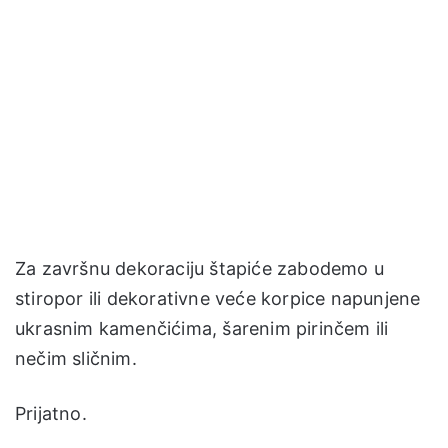
Za završnu dekoraciju štapiće zabodemo u
stiropor ili dekorativne veće korpice napunjene
ukrasnim kamenčićima, šarenim pirinčem ili
nečim sličnim.
Prijatno.