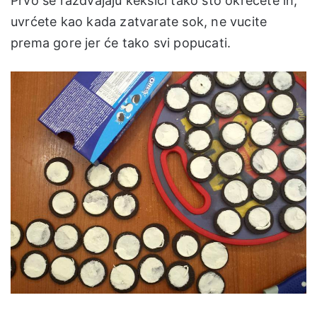
Prvo se razdvajaju keksići tako što okrećete ih,
uvrćete kao kada zatvarate sok, ne vucite
prema gore jer će tako svi popucati.