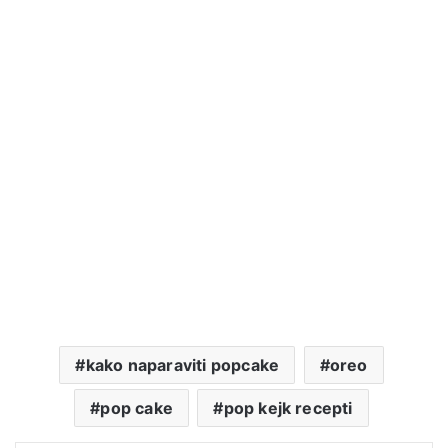
kako naparaviti popcake
oreo
pop cake
pop kejk recepti