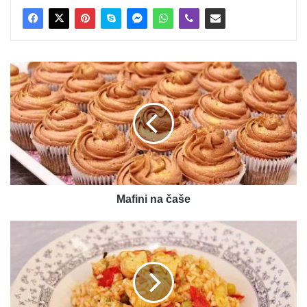
Mafini
na
čaše
Mafini na čaše
Djuveč-
video