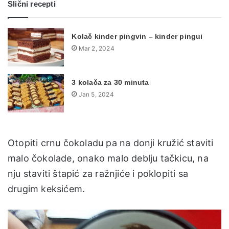
Slični recepti
Kolač kinder pingvin – kinder pingui
Mar 2, 2024
3 kolača za 30 minuta
Jan 5, 2024
Otopiti crnu čokoladu pa na donji kružić staviti
malo čokolade, onako malo deblju tačkicu, na
nju staviti štapić za ražnjiće i poklopiti sa
drugim keksićem.