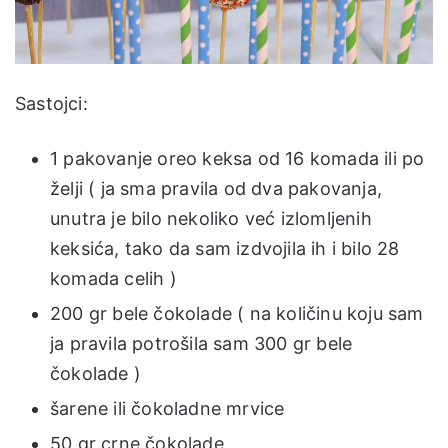
Sastojci:
1 pakovanje oreo keksa od 16 komada ili po
želji ( ja sma pravila od dva pakovanja,
unutra je bilo nekoliko već izlomljenih
keksića, tako da sam izdvojila ih i bilo 28
komada celih )
200 gr bele čokolade ( na količinu koju sam
ja pravila potrošila sam 300 gr bele
čokolade )
šarene ili čokoladne mrvice
50 gr crne čokolade