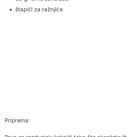
štapići za ražnjiće
Priprema: