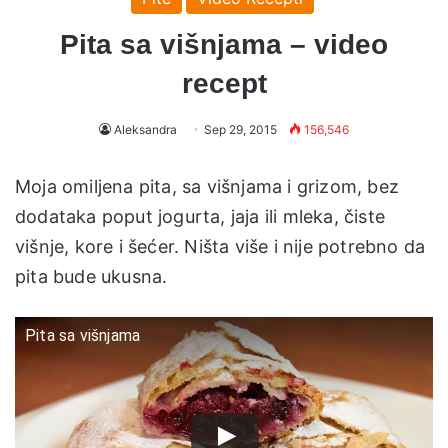
Pita sa višnjama – video
recept
Aleksandra
Sep 29, 2015
156,546
Moja omiljena pita, sa višnjama i grizom, bez
dodataka poput jogurta, jaja ili mleka, čiste
višnje, kore i šećer. Ništa više i nije potrebno da
pita bude ukusna.
Pita sa višnjama