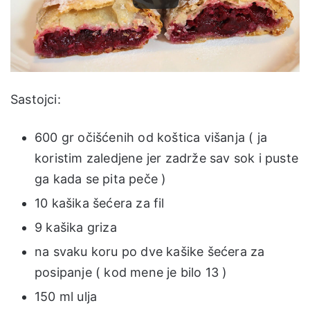
Sastojci:
600 gr očišćenih od koštica višanja ( ja
koristim zaledjene jer zadrže sav sok i puste
ga kada se pita peče )
10 kašika šećera za fil
9 kašika griza
na svaku koru po dve kašike šećera za
posipanje ( kod mene je bilo 13 )
150 ml ulja