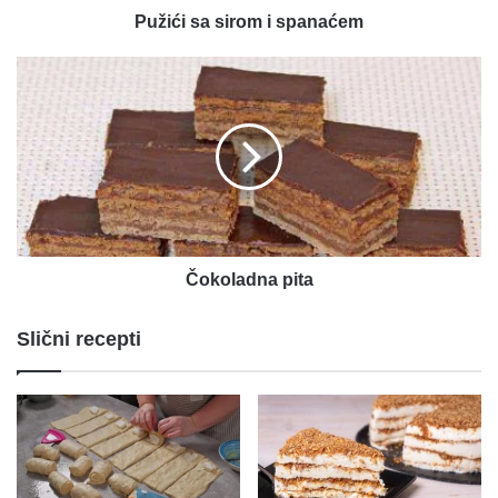
Pužići sa sirom i spanaćem
Čokoladna
pita
Čokoladna pita
Slični recepti