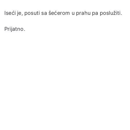
Iseći je, posuti sa šećerom u prahu pa poslužiti.
Prijatno.