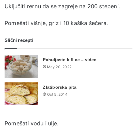
Uključiti rernu da se zagreje na 200 stepeni.
Pomešati višnje, griz i 10 kašika šećera.
Slični recepti
Pahuljaste kiflice – video
May 20, 2022
Zlatiborska pita
Oct 5, 2014
Pomešati vodu i ulje.