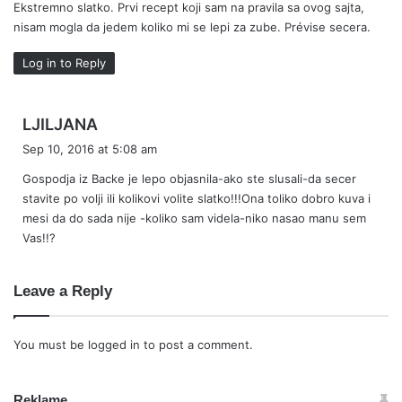
Ekstremno slatko. Prvi recept koji sam na pravila sa ovog sajta,
s
nisam mogla da jedem koliko mi se lepi za zube. Prévise secera.
:
Log in to Reply
s
LJILJANA
a
Sep 10, 2016 at 5:08 am
y
Gospodja iz Backe je lepo objasnila-ako ste slusali-da secer
s
stavite po volji ili kolikovi volite slatko!!!Ona toliko dobro kuva i
:
mesi da do sada nije -koliko sam videla-niko nasao manu sem
Vas!!?
Leave a Reply
You must be
logged in
to post a comment.
Reklame