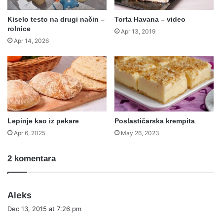
Kiselo testo na drugi način –
Torta Havana – video
rolnice
Apr 13, 2019
Apr 14, 2026
Lepinje kao iz pekare
Poslastičarska krempita
Apr 6, 2025
May 26, 2023
2 komentara
s
Aleks
a
Dec 13, 2015 at 7:26 pm
y