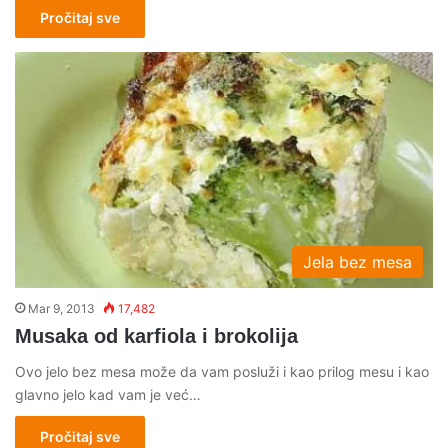
Pročitaj sve
Jela bez mesa
Mar 9, 2013
17,482
Musaka od karfiola i brokolija
Ovo jelo bez mesa može da vam posluži i kao prilog mesu i kao
glavno jelo kad vam je već…
Pročitaj sve