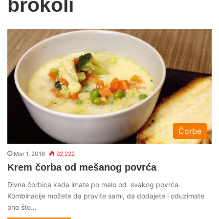
brokoli
Čorbe
Mar 1, 2016
92,222
Krem čorba od mešanog povrća
Divna čorbica kada imate po malo od svakog povrća.
Kombinacije možete da pravite sami, da dodajete i oduzimate
ono što…