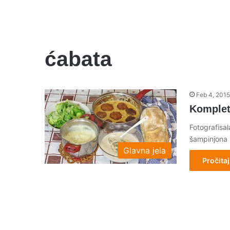
ćabata
Feb 4, 2015
Komplet 
Fotografisal
šampinjona 
Glavna jela
Pročitaj