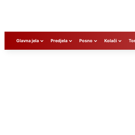
Glavna jela
Predjela
Posno
Kolači
To