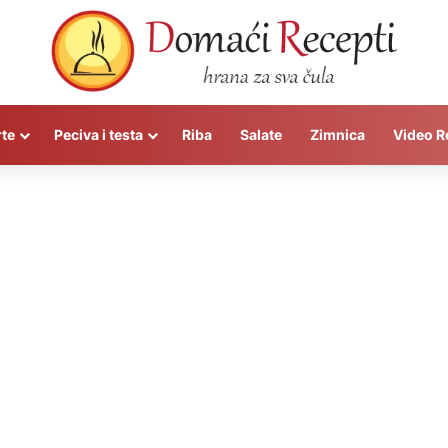
rte
Peciva i testa
Riba
Salate
Zimnica
Video R