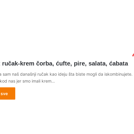
ručak-krem čorba, ćufte, pire, salata, ćabata
a sam naš današnji ručak kao ideju šta biste mogli da iskombinujete.
kod nas jer smo imali krem…
 sve