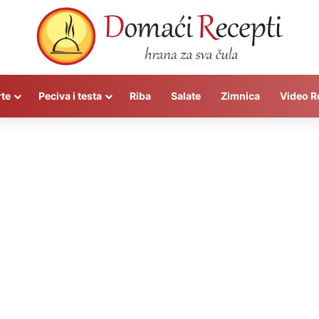
rte
Peciva i testa
Riba
Salate
Zimnica
Video R