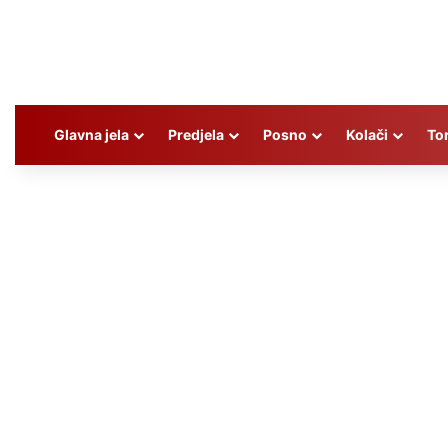
Glavna jela
Predjela
Posno
Kolači
To