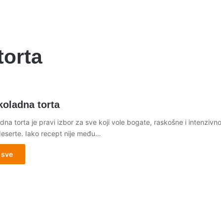
torta
koladna torta
na torta je pravi izbor za sve koji vole bogate, raskošne i intenzivn
eserte. Iako recept nije među…
 sve