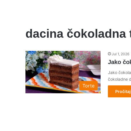
dacina čokoladna 
Jul 1, 2026
Jako čo
Jako čokolad
čokoladne d
Torte
Pročitaj