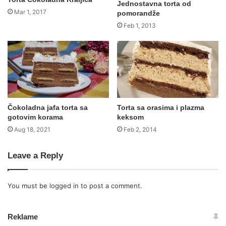
Jednostavna torta od
Mar 1, 2017
pomorandže
Feb 1, 2013
Čokoladna jafa torta sa
Torta sa orasima i plazma
gotovim korama
keksom
Aug 18, 2021
Feb 2, 2014
Leave a Reply
You must be
logged in
to post a comment.
Reklame