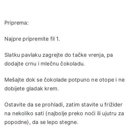
Priprema:
Najpre pripremite fil 1.
Slatku pavlaku zagrejte do tačke vrenja, pa
dodajte crnu i mlečnu čokoladu.
Mešajte dok se čokolade potpuno ne otope i ne
dobijete gladak krem.
Ostavite da se prohladi, zatim stavite u frižider
na nekoliko sati (najbolje preko noći ili ujutru za
popodne), da se lepo stegne.