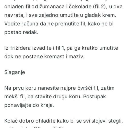
ohlađen fil od žumanaca i čokolade (fil 2), u dva
navrata, i sve zajedno umutite u gladak krem.
Vodite računa da ne premutite fil, kako ne bi
postao redak.
Iz frižidera izvadite i fil 1, pa ga kratko umutite
dok ne postane kremast i maziv.
Slaganje
Na prvu koru nanesite najpre čvršći fil, zatim
mekši fil, pa stavite drugu koru. Postupak
ponavljajte do kraja.
Kolač dobro ohladite kako bi se svi slojevi stegli,