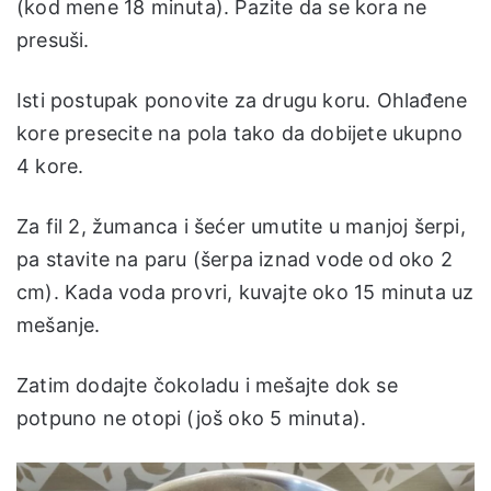
(kod mene 18 minuta). Pazite da se kora ne
presuši.
Isti postupak ponovite za drugu koru. Ohlađene
kore presecite na pola tako da dobijete ukupno
4 kore.
Za fil 2, žumanca i šećer umutite u manjoj šerpi,
pa stavite na paru (šerpa iznad vode od oko 2
cm). Kada voda provri, kuvajte oko 15 minuta uz
mešanje.
Zatim dodajte čokoladu i mešajte dok se
potpuno ne otopi (još oko 5 minuta).