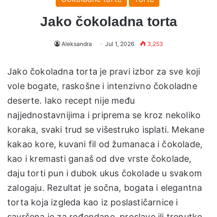
Jako čokoladna torta
Aleksandra
Jul 1, 2026
3,253
Jako čokoladna torta je pravi izbor za sve koji
vole bogate, raskošne i intenzivno čokoladne
deserte. Iako recept nije među
najjednostavnijima i priprema se kroz nekoliko
koraka, svaki trud se višestruko isplati. Mekane
kakao kore, kuvani fil od žumanaca i čokolade,
kao i kremasti ganaš od dve vrste čokolade,
daju torti pun i dubok ukus čokolade u svakom
zalogaju. Rezultat je sočna, bogata i elegantna
torta koja izgleda kao iz poslastičarnice i
savršena je za rođendane, proslave ili trenutke