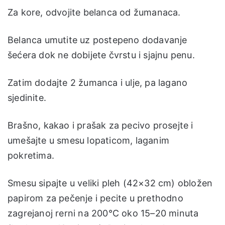
Za kore, odvojite belanca od žumanaca.
Belanca umutite uz postepeno dodavanje
šećera dok ne dobijete čvrstu i sjajnu penu.
Zatim dodajte 2 žumanca i ulje, pa lagano
sjedinite.
Brašno, kakao i prašak za pecivo prosejte i
umešajte u smesu lopaticom, laganim
pokretima.
Smesu sipajte u veliki pleh (42×32 cm) obložen
papirom za pečenje i pecite u prethodno
zagrejanoj rerni na 200°C oko 15–20 minuta