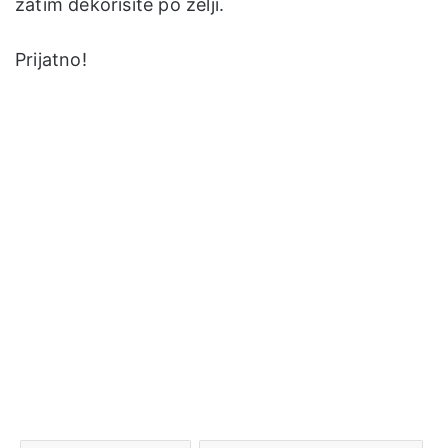
zatim dekorišite po želji.
Prijatno!