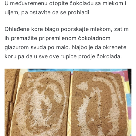
U međuvremenu otopite čokoladu sa mlekom i
uljem, pa ostavite da se prohladi.
Ohlađene kore blago poprskajte mlekom, zatim
ih premažite pripremljenom čokoladnom
glazurom svuda po malo. Najbolje da okrenete
koru pa da u sve ove rupice prodje čokolada.