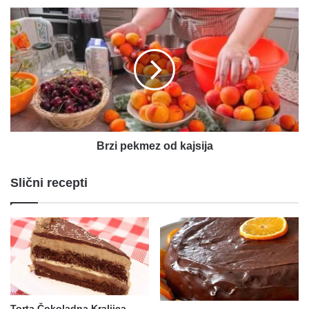
Brzi
pekmez
od
kajsija
Brzi pekmez od kajsija
Slični recepti
Torta Čokoladna Kraljica