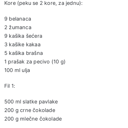
Kore (peku se 2 kore, za jednu):
9 belanaca
2 žumanca
9 kašika šećera
3 kašike kakaa
5 kašika brašna
1 prašak za pecivo (10 g)
100 ml ulja
Fil 1:
500 ml slatke pavlake
200 g crne čokolade
200 g mlečne čokolade