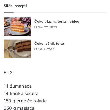
Slični recepti
Čoko plazma torta – video
Nov 22, 2023
Čoko lešnik torta
Feb 2, 2014
Fil 2:
14 žumanaca
14 kašika šećera
150 g crne čokolade
250 g maslaca