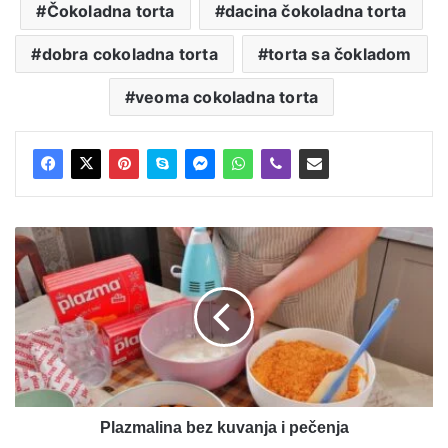
Čokoladna torta
dacina čokoladna torta
dobra cokoladna torta
torta sa čokladom
veoma cokoladna torta
Plazmalina
bez
kuvanja
i
pečenja
Plazmalina bez kuvanja i pečenja