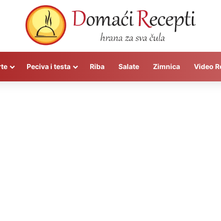
rte
Peciva i testa
Riba
Salate
Zimnica
Video R