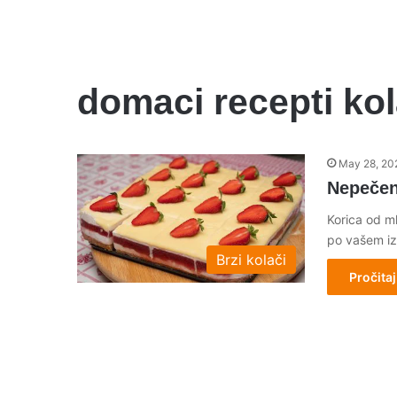
domaci recepti kol
May 28, 20
Nepečen
Korica od m
po vašem iz
Brzi kolači
Pročitaj