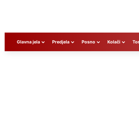
Glavna jela
Predjela
Posno
Kolači
To