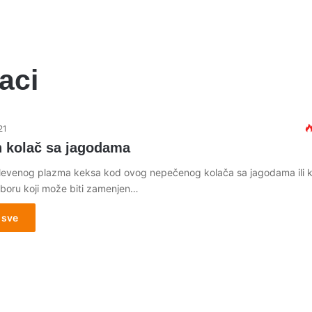
aci
21
 kolač sa jagodama
levenog plazma keksa kod ovog nepečenog kolača sa jagodama ili 
boru koji može biti zamenjen…
 sve