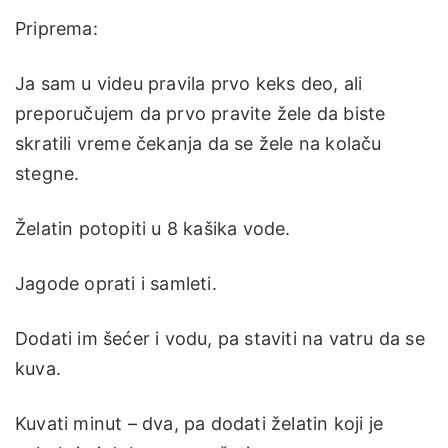
Priprema:
Ja sam u videu pravila prvo keks deo, ali
preporučujem da prvo pravite žele da biste
skratili vreme čekanja da se žele na kolaču
stegne.
Želatin potopiti u 8 kašika vode.
Jagode oprati i samleti.
Dodati im šećer i vodu, pa staviti na vatru da se
kuva.
Kuvati minut – dva, pa dodati želatin koji je