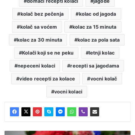
domaci recepti kolaci
jagode
kolač bez pečenja
kolac od jagoda
kolač sa voćem
kolac za 15 minuta
kolac za 30 minuta
kolac za pola sata
Kolači koji se ne peku
letnji kolac
nepeceni kolaci
recepti sa jagodama
video recepti za kolace
vocni kolač
vocni kolaci
Šuškavi