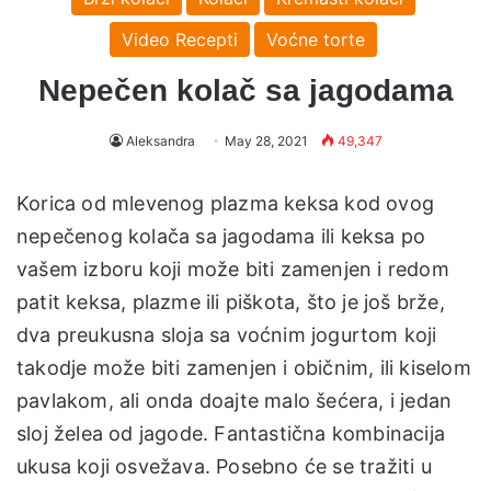
Video Recepti
Voćne torte
Nepečen kolač sa jagodama
Aleksandra
May 28, 2021
49,347
Korica od mlevenog plazma keksa kod ovog
nepečenog kolača sa jagodama ili keksa po
vašem izboru koji može biti zamenjen i redom
patit keksa, plazme ili piškota, što je još brže,
dva preukusna sloja sa voćnim jogurtom koji
takodje može biti zamenjen i običnim, ili kiselom
pavlakom, ali onda doajte malo šećera, i jedan
sloj želea od jagode. Fantastična kombinacija
ukusa koji osvežava. Posebno će se tražiti u