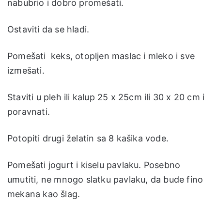
nabubrio i dobro promešati.
Ostaviti da se hladi.
Pomešati keks, otopljen maslac i mleko i sve
izmešati.
Staviti u pleh ili kalup 25 x 25cm ili 30 x 20 cm i
poravnati.
Potopiti drugi želatin sa 8 kašika vode.
Pomešati jogurt i kiselu pavlaku. Posebno
umutiti, ne mnogo slatku pavlaku, da bude fino
mekana kao šlag.