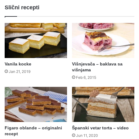
Slični recepti
Vanila kocke
Višnjevača – baklava sa
višnjama
Jan 21, 2019
Feb 6, 2015
Figaro oblande – originalni
Španski vetar torta – video
recept
Jun 11, 2020