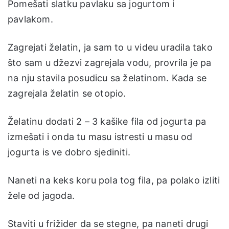
Pomešati slatku pavlaku sa jogurtom i
pavlakom.
Zagrejati želatin, ja sam to u videu uradila tako
što sam u džezvi zagrejala vodu, provrila je pa
na nju stavila posudicu sa želatinom. Kada se
zagrejala želatin se otopio.
Želatinu dodati 2 – 3 kašike fila od jogurta pa
izmešati i onda tu masu istresti u masu od
jogurta is ve dobro sjediniti.
Naneti na keks koru pola tog fila, pa polako izliti
žele od jagoda.
Staviti u frižider da se stegne, pa naneti drugi