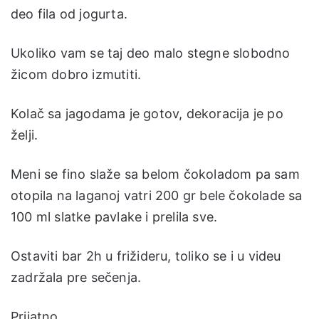
deo fila od jogurta.
Ukoliko vam se taj deo malo stegne slobodno
žicom dobro izmutiti.
Kolač sa jagodama je gotov, dekoracija je po
želji.
Meni se fino slaže sa belom čokoladom pa sam
otopila na laganoj vatri 200 gr bele čokolade sa
100 ml slatke pavlake i prelila sve.
Ostaviti bar 2h u frižideru, toliko se i u videu
zadržala pre sečenja.
Prijatno.