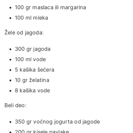
100 gr maslaca ili margarina
100 ml mleka
Žele od jagoda:
300 gr jagoda
100 ml vode
5 kašika šećera
10 gr želatina
8 kašika vode
Beli deo:
350 gr voćnog jogurta od jagode
200 gr kisele pavlake