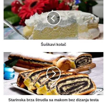
kolač
Šuškavi kolač
Starinska
brza
štrudla
sa
makom
bez
dizanja
testa
Starinska brza štrudla sa makom bez dizanja testa