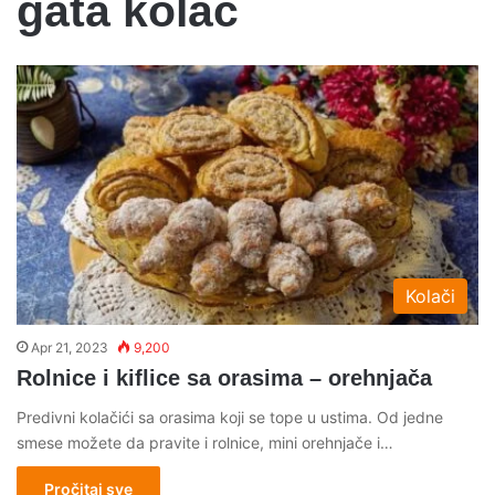
gata kolac
Kolači
Apr 21, 2023
9,200
Rolnice i kiflice sa orasima – orehnjača
Predivni kolačići sa orasima koji se tope u ustima. Od jedne
smese možete da pravite i rolnice, mini orehnjače i…
Pročitaj sve