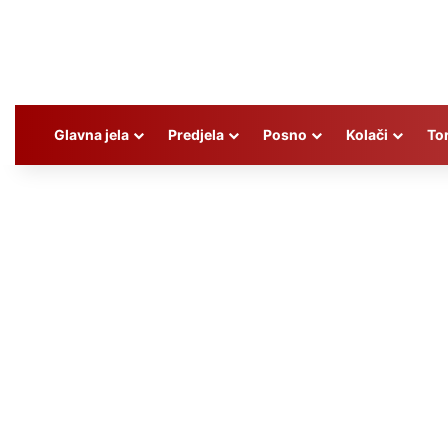
Glavna jela
Predjela
Posno
Kolači
To