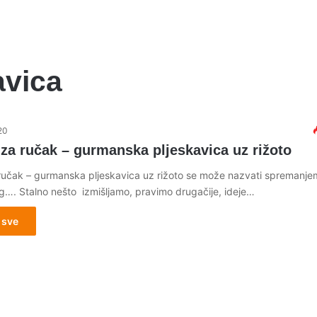
avica
20
za ručak – gurmanska pljeskavica uz rižoto
ručak – gurmanska pljeskavica uz rižoto se može nazvati spremanje
…. Stalno nešto izmišljamo, pravimo drugačije, ideje…
 sve