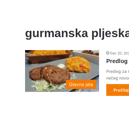
gurmanska pljesk
Dec 20, 20
Predlog 
Predlog za 
nečeg novog
Glavna jela
Pročitaj