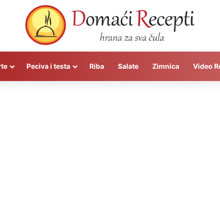
rte
Peciva i testa
Riba
Salate
Zimnica
Video R