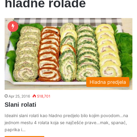
hladne rolade
Hladna predjela
Apr 25, 2016
518,701
Slani rolati
Idealni slani rolati kao hladno predjelo bilo kojim povodom…na
jednom mestu 4 rolata koja se najčešće prave…mak, spanać,
paprika i…