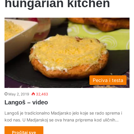
hungarian kitchen
Peciva i testa
May 2, 2019
32,463
Langoš – video
Langoš je tradicionalno Madjarsko jelo koje se rado sprema i
kod nas. U Madjarskoj se ova hrana priprema kod uličnih…
Pročitaj sve