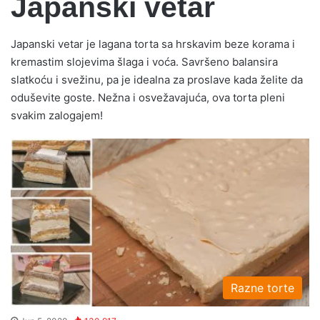
Japanski vetar
Japanski vetar je lagana torta sa hrskavim beze korama i
kremastim slojevima šlaga i voća. Savršeno balansira
slatkoću i svežinu, pa je idealna za proslave kada želite da
oduševite goste. Nežna i osvežavajuća, ova torta pleni
svakim zalogajem!
Razne torte