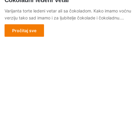
Čokoladni ledeni vetar
Varijanta torte ledeni vetar ali sa čokoladom. Kako imamo voćnu
verziju tako sad imamo i za ljubitelje čokolade i čokoladnu.…
Pročitaj sve