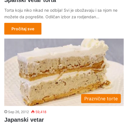
Torta koju niko nikad ne odbija! Svi je obožavaju i sa njom ne
možete da pogrešite. Odličan izbor za rodjendan…
Pročitaj sve
Praznične torte
Sep 26, 2012
59,418
Japanski vetar