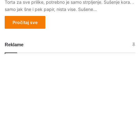
Torta za sve prilike, potrebno je samo strpljenje. Sušenje kora. .
samo jak šne i pek papir, nista vise. Sušene…
Pročitaj sve
Reklame