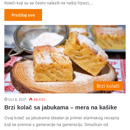
Kolači koji su se često nalazili na našoj trpezi,…
Pročitaj sve
Brzi kolači
Oct 8, 2021
46,431
Brzi kolač sa jabukama – mera na kašike
Ovaj kolač sa jabukama idealan je primer starinskog recepta
koji se prenosi s generacije na generaciju. Smućkan od