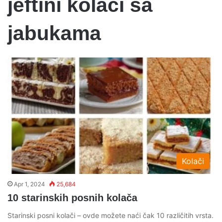
jeftini kolaci sa
jabukama
Kolači
Apr 1, 2024
25,684
10 starinskih posnih kolača
Starinski posni kolači – ovde možete naći čak 10 različitih vrsta.