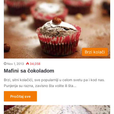
Brzi kolači
Nov 1, 2013
34,058
Mafini sa čokoladom
Brzi, sitni kolačići, sve popularniji u celom svetu pa i kod nas.
Punjenja su razna, zavisno šta volite ili šta…
Pročitaj sve