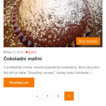
Brzi kolači
Mar 11, 2013
8,819
Čokoladni mafini
U poslednje vreme veoma popularna poslastica. Brzo se pravi,
što bih ja rekla “Smućkaj i prospi”, dodaj malo čokolade i…
Pročitaj sve
«
1
2
3