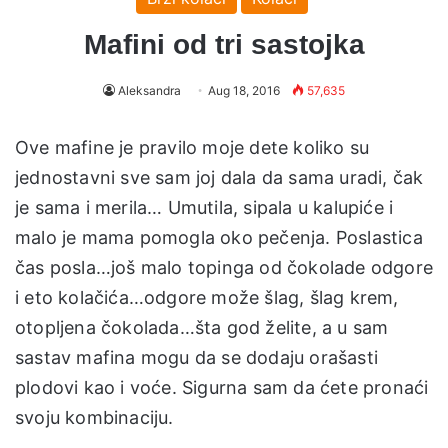
Mafini od tri sastojka
Aleksandra
Aug 18, 2016
57,635
Ove mafine je pravilo moje dete koliko su
jednostavni sve sam joj dala da sama uradi, čak
je sama i merila… Umutila, sipala u kalupiće i
malo je mama pomogla oko pečenja. Poslastica
čas posla…još malo topinga od čokolade odgore
i eto kolačića…odgore može šlag, šlag krem,
otopljena čokolada…šta god želite, a u sam
sastav mafina mogu da se dodaju orašasti
plodovi kao i voće. Sigurna sam da ćete pronaći
svoju kombinaciju.