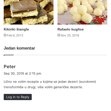
Kikiriki štangle
Rafaelo kuglice
Feb 6, 2013
Nov 25, 2016
Jedan komentar
s
Peter
a
Sep 30, 2016 at 2:15 pm
y
Lično ne volim recepte u kojima se jedan dezert (eurokrem)
s
trensformiše u drugi, više volim generičke dezerte.
:
Log in to Reply