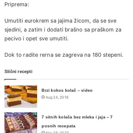
Priprema:
Umutiti eurokrem sa jajima žicom, da se sve
sjedini, a zatim i dodati brašno sa praškom za
pecivo i opet sve umutiti.
Dok to radite rerna se zagreva na 180 stepeni.
Slični recepti
Brzi kokos kolač – video
Aug 24, 2018
7 sitnih kolača bez mleka i jaja – 7
posnih recepata
Nov 25, 2023