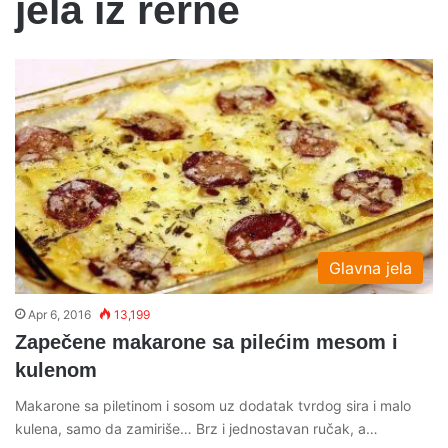
jela iz rerne
Glavna jela
Apr 6, 2016
13,199
Zapečene makarone sa pilećim mesom i
kulenom
Makarone sa piletinom i sosom uz dodatak tvrdog sira i malo
kulena, samo da zamiriše… Brz i jednostavan ručak, a…