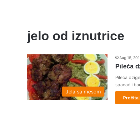
jelo od iznutrice
Aug 15, 20
Pileća d
Pileća dzige
spanać i bar
Jela sa mesom
Pročitaj