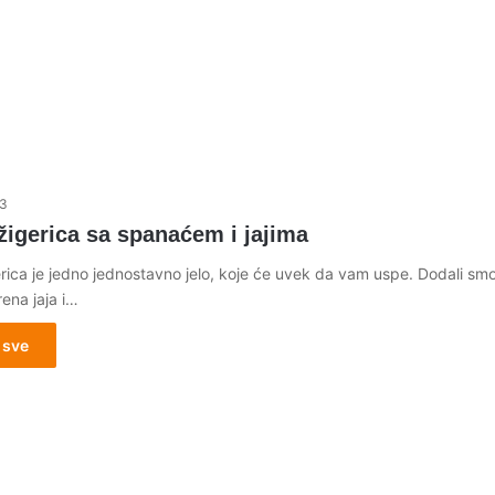
13
žigerica sa spanaćem i jajima
rica je jedno jednostavno jelo, koje će uvek da vam uspe. Dodali smo
ena jaja i…
 sve