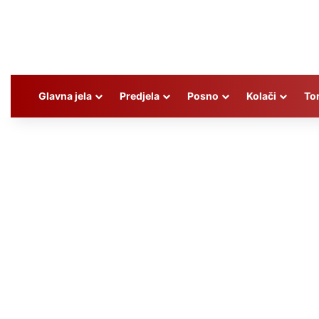
Glavna jela
Predjela
Posno
Kolači
To