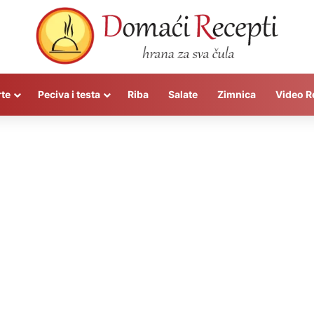
rte
Peciva i testa
Riba
Salate
Zimnica
Video R