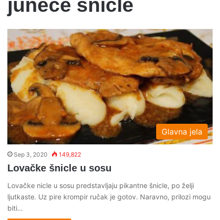
junece snicle
Glavna jela
Sep 3, 2020
149,822
Lovačke šnicle u sosu
Lovačke nicle u sosu predstavljaju pikantne šnicle, po želji
ljutkaste. Uz pire krompir ručak je gotov. Naravno, prilozi mogu
biti…