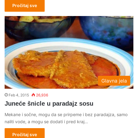
Pročitaj sve
Glavna jela
Feb 4, 2015
26,936
Juneće šnicle u paradajz sosu
Mekane i sočne, mogu da se prirpeme i bez paradajza, samo
naliti vode, a mogu se dodati i pred kraj…
Pročitaj sve