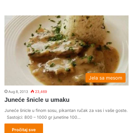
Jela sa mesom
Aug 8, 2013
23,469
Juneće šnicle u umaku
Juneće šnicle u finom sosu, pikantan ručak za vas i vaše goste.
Sastojci: 800 – 1000 gr junetine 100…
Pročitaj sve