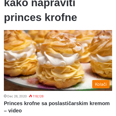
kako napraviti
princes krofne
Kolači
Dec 26, 2020
118,126
Princes krofne sa poslastičarskim kremom
– video