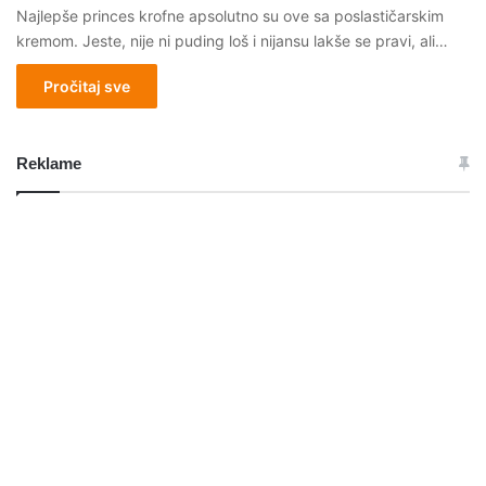
Najlepše princes krofne apsolutno su ove sa poslastičarskim
kremom. Jeste, nije ni puding loš i nijansu lakše se pravi, ali…
Pročitaj sve
Reklame