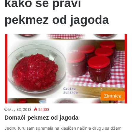
kako se pravi
pekmez od jagoda
Zimnica
May 30, 2013
24,188
Domaći pekmez od jagoda
Jednu turu sam spremala na klasičan način a drugu sa džem