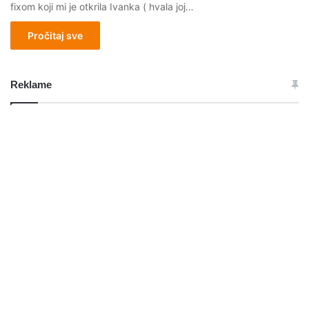
fixom koji mi je otkrila Ivanka ( hvala joj…
Pročitaj sve
Reklame