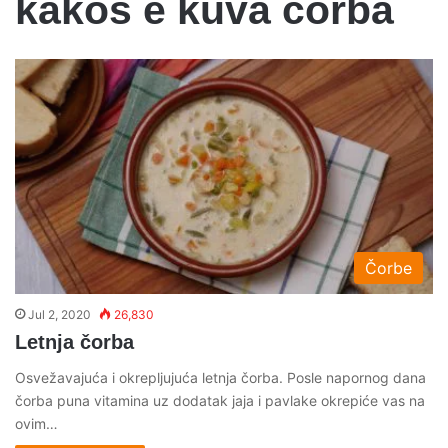
kakos e kuva corba
Čorbe
Jul 2, 2020
26,830
Letnja čorba
Osvežavajuća i okrepljujuća letnja čorba. Posle napornog dana
čorba puna vitamina uz dodatak jaja i pavlake okrepiće vas na
ovim…