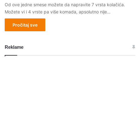
Od ove jedne smese možete da napravite 7 vrsta kolačića.
Možete vi i 4 vrste pa više komada, apsolutno nije…
Pročitaj sve
Reklame