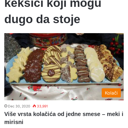
keksici koji mogu
dugo da stoje
Kolači
Dec 30, 2020
33,991
Više vrsta kolačića od jedne smese – meki i
mirisni