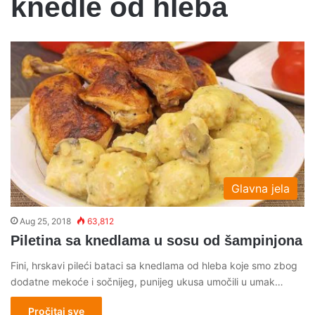
knedle od hleba
Glavna jela
Aug 25, 2018
63,812
Piletina sa knedlama u sosu od šampinjona
Fini, hrskavi pileći bataci sa knedlama od hleba koje smo zbog
dodatne mekoće i sočnijeg, punijeg ukusa umočili u umak…
Pročitaj sve