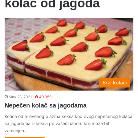
kolac od jagoda
Brzi kolači
May 28, 2021
49,359
Nepečen kolač sa jagodama
Korica od mlevenog plazma keksa kod ovog nepečenog kolača
sa jagodama ili keksa po vašem izboru koji može biti
zamenjen…