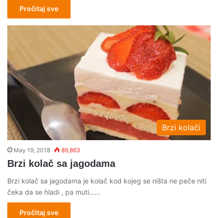
Pročitaj sve
Brzi kolači
May 19, 2018
89,863
Brzi kolač sa jagodama
Brzi kolač sa jagodama je kolač kod kojeg se ništa ne peče niti
čeka da se hladi , pa muti……
Pročitaj sve